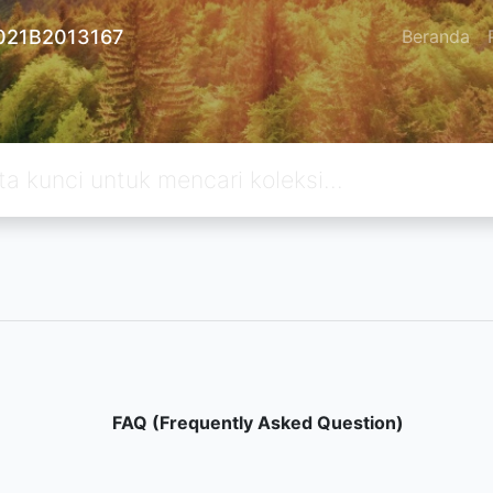
021B2013167
Beranda
FAQ (Frequently Asked Question)